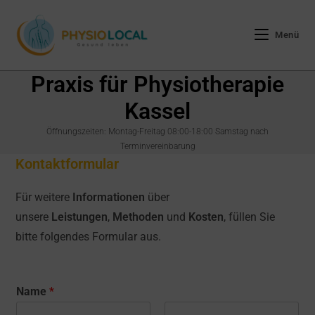
Zum
Inhalt
Menü
springen
Praxis für Physiotherapie
Kassel
Öffnungszeiten: Montag-Freitag 08:00-18:00 Samstag nach
Terminvereinbarung
Kontaktformular
Für weitere
Informationen
über
unsere
Leistungen
,
Methoden
und
Kosten
, füllen Sie
bitte folgendes Formular aus.
Name
*