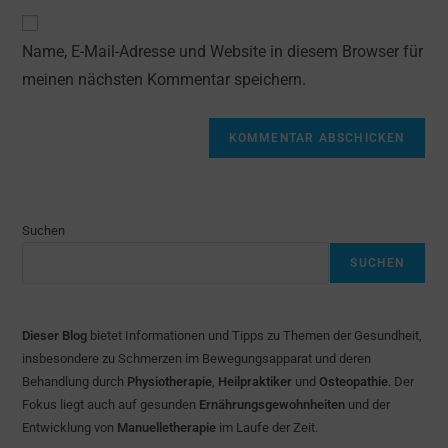
Adresse
Website-
ein
zum
URL
Name, E-Mail-Adresse und Website in diesem Browser für
Kommentieren
ein
ein
meinen nächsten Kommentar speichern.
(optional)
Suchen
SUCHEN
Dieser Blog
bietet Informationen und Tipps zu Themen der Gesundheit,
insbesondere zu Schmerzen im Bewegungsapparat und deren
Behandlung durch
Physiotherapie
,
Heilpraktiker
und
Osteopathie
. Der
Fokus liegt auch auf gesunden
Ernährungsgewohnheiten
und der
Entwicklung von
Manuelletherapie
im Laufe der Zeit.