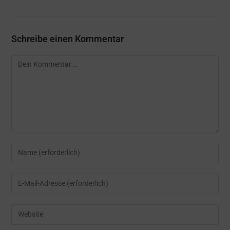
Schreibe einen Kommentar
Kommentar
Gib
deinen
Namen
Gib
oder
deine
Benutzernamen
E-
Gib
zum
Mail-
deine
Kommentieren