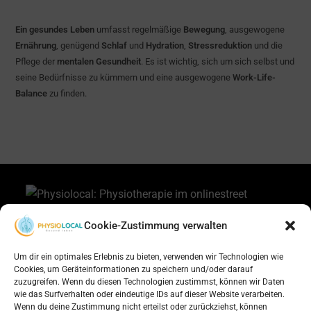
Ein gesundes Leben
umfasst regelmäßige
Bewegung
, ausgewogene
Ernährung
, genügend
Schlaf
und
Hydration
,
Stressreduktion
und die
Pflege der
mentalen Gesundheit
. Es ist wichtig, sich um sich selbst und
seine Bedürfnisse zu kümmern und eine ausgewogene
Work-Life-
Balance
zu finden.
Cookie-Zustimmung verwalten
Um dir ein optimales Erlebnis zu bieten, verwenden wir Technologien wie
Cookies, um Geräteinformationen zu speichern und/oder darauf
zuzugreifen. Wenn du diesen Technologien zustimmst, können wir Daten
wie das Surfverhalten oder eindeutige IDs auf dieser Website verarbeiten.
Wenn du deine Zustimmung nicht erteilst oder zurückziehst, können