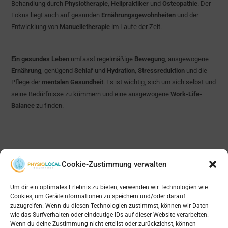
Behandlung durch
Physiotherapie
,
Heilpraktiker
und
Osteopathie
. Der
Fokus liegt auch auf gesunden
Ernährungsgewohnheiten
und der
Entwicklung von
Manuelletherapie
im Laufe der Zeit.
Ein gesundes Leben
umfasst regelmäßige
Bewegung
, ausgewogene
Ernährung
, genügend
Schlaf
und
Hydration
,
Stressreduktion
und die
Pflege der
mentalen Gesundheit
. Es ist wichtig, sich um sich selbst und
seine Bedürfnisse zu kümmern und eine ausgewogene
Work-Life-
Balance
zu finden.
Cookie-Zustimmung verwalten
Um dir ein optimales Erlebnis zu bieten, verwenden wir Technologien wie
Cookies, um Geräteinformationen zu speichern und/oder darauf
zuzugreifen. Wenn du diesen Technologien zustimmst, können wir Daten
wie das Surfverhalten oder eindeutige IDs auf dieser Website verarbeiten.
Wenn du deine Zustimmung nicht erteilst oder zurückziehst, können