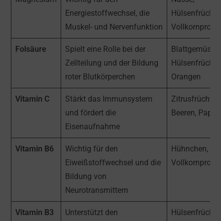
Energiestoffwechsel, die
Hülsenfrüchte
Muskel- und Nervenfunktion
Vollkornprodu
Folsäure
Spielt eine Rolle bei der
Blattgemüse,
Zellteilung und der Bildung
Hülsenfrüchte
roter Blutkörperchen
Orangen
Vitamin C
Stärkt das Immunsystem
Zitrusfrüchte,
und fördert die
Beeren, Papri
Eisenaufnahme
Vitamin B6
Wichtig für den
Hühnchen, Fis
Eiweißstoffwechsel und die
Vollkornprodu
Bildung von
Neurotransmittern
Vitamin B3
Unterstützt den
Hülsenfrüchte