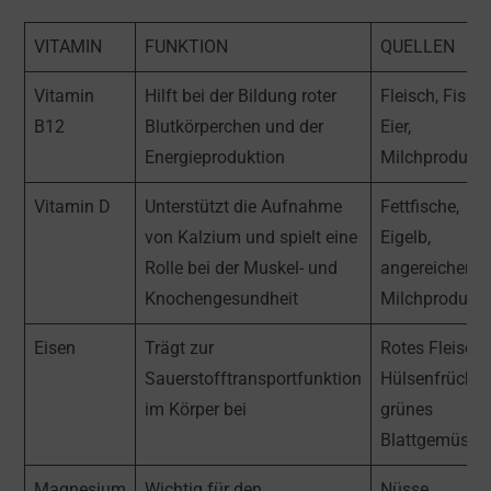
VITAMIN
FUNKTION
QUELLEN
Vitamin
Hilft bei der Bildung roter
Fleisch, Fisch,
B12
Blutkörperchen und der
Eier,
Energieproduktion
Milchprodukt
Vitamin D
Unterstützt die Aufnahme
Fettfische,
von Kalzium und spielt eine
Eigelb,
Rolle bei der Muskel- und
angereicherte
Knochengesundheit
Milchprodukt
Eisen
Trägt zur
Rotes Fleisch,
Sauerstofftransportfunktion
Hülsenfrüchte
im Körper bei
grünes
Blattgemüse
Magnesium
Wichtig für den
Nüsse,