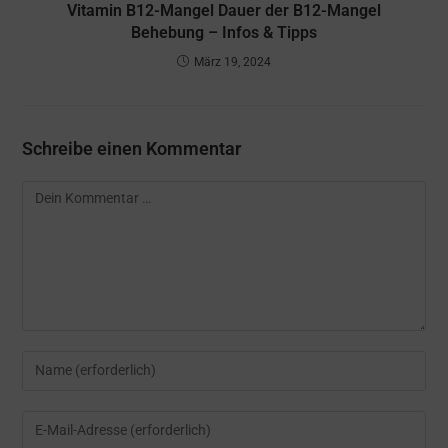
Vitamin B12-Mangel Dauer der B12-Mangel
Behebung – Infos & Tipps
März 19, 2024
Schreibe einen Kommentar
Kommentar
Gib
deinen
Namen
Gib
oder
deine