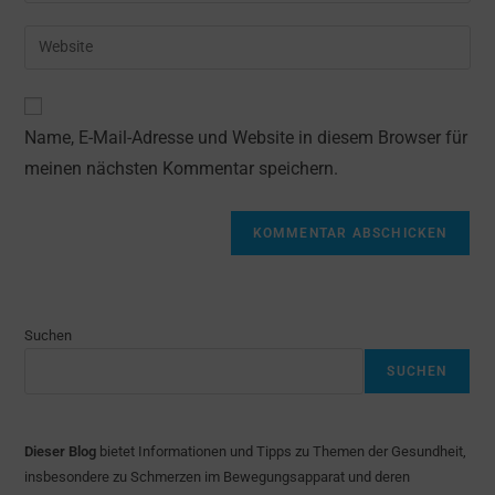
Benutzernamen
E-
Gib
zum
Mail-
deine
Kommentieren
Adresse
Website-
ein
zum
URL
Name, E-Mail-Adresse und Website in diesem Browser für
Kommentieren
ein
ein
meinen nächsten Kommentar speichern.
(optional)
Suchen
SUCHEN
Dieser Blog
bietet Informationen und Tipps zu Themen der Gesundheit,
insbesondere zu Schmerzen im Bewegungsapparat und deren