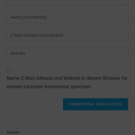
Gib
deinen
Namen
Gib
oder
deine
Benutzernamen
E-
Gib
zum
Mail-
deine
Kommentieren
Adresse
Website-
ein
zum
URL
Name, E-Mail-Adresse und Website in diesem Browser für
Kommentieren
ein
ein
meinen nächsten Kommentar speichern.
(optional)
Suchen