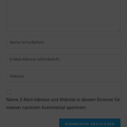
Gib
deinen
Namen
Gib
oder
deine
Benutzernamen
E-
Gib
zum
Mail-
deine
Kommentieren
Adresse
Website-
ein
zum
URL
Name, E-Mail-Adresse und Website in diesem Browser für
Kommentieren
ein
ein
meinen nächsten Kommentar speichern.
(optional)