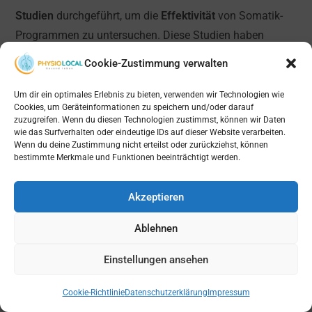
Studien
durchgeführt, um die
Effektivität
von Somatik-
Programmen zu untersuchen. Diese Studien haben
gezeigt, dass somatische Übungen dazu beitragen
Cookie-Zustimmung verwalten
können, Verspannungen zu lösen, Schmerzen zu lindern
und das Wohlbefinden zu verbessern.
Um dir ein optimales Erlebnis zu bieten, verwenden wir Technologien wie
Cookies, um Geräteinformationen zu speichern und/oder darauf
zuzugreifen. Wenn du diesen Technologien zustimmst, können wir Daten
Expertenmeinungen: Ärztliche und therapeutische
wie das Surfverhalten oder eindeutige IDs auf dieser Website verarbeiten.
Sichtweisen
Wenn du deine Zustimmung nicht erteilst oder zurückziehst, können
bestimmte Merkmale und Funktionen beeinträchtigt werden.
Ärzte und Therapeuten spielen eine wichtige Rolle bei der
Bewertung und Empfehlung somatischer Übungen. Ihre
Akzeptieren
Expertenmeinungen
basieren auf langjähriger Erfahrung
Ablehnen
und Fachwissen im Bereich der körperlichen und
geistigen Gesundheit. Viele Experten erkennen die
Einstellungen ansehen
Wirksamkeit von Somatik-Programmen an und
empfehlen sie als Ergänzung zu anderen
Cookie-Richtlinie
Datenschutzerklärung
Impressum