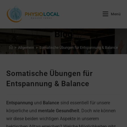
Zum
Inhalt
Menü
springen
Blog
>
Allgemein
>
Somatische Übungen für Entspannung & Balance
Somatische Übungen für
Entspannung & Balance
Entspannung
und
Balance
sind essentiell für unsere
körperliche und
mentale Gesundheit
. Doch wie können
wir diese beiden wichtigen Aspekte in unserem
hektischen Alltag erreichen? Welche Möglichkeiten gibt