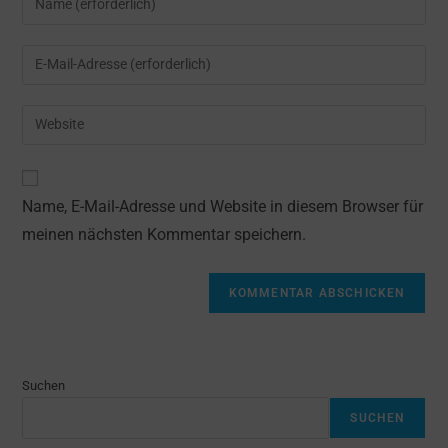
deinen
Namen
Gib
oder
deine
Benutzernamen
E-
Gib
zum
Mail-
deine
Kommentieren
Adresse
Website-
ein
zum
URL
Name, E-Mail-Adresse und Website in diesem Browser für
Kommentieren
ein
ein
meinen nächsten Kommentar speichern.
(optional)
Suchen
SUCHEN